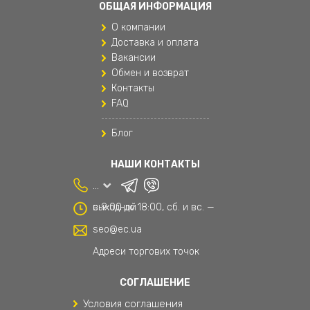
ОБЩАЯ ИНФОРМАЦИЯ
Одежда для мальчиков
О компании
Подушки для путешествий
Доставка и оплата
Вакансии
Поясные сумки
Обмен и возврат
Контакты
Рюкзаки
FAQ
Рюкзаки и сумки
Блог
Рюкзаки мужские
НАШИ КОНТАКТЫ
Спортивные женские штаны
...
Сумки и аксессуары
с 9:00 до 18:00, сб. и вс. — выходной
Текстиль
seo@ec.ua
Текстиль для дома
Адреси торгових точок
Товары для дома
СОГЛАШЕНИЕ
Условия соглашения