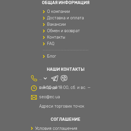
ОБЩАЯ ИНФОРМАЦИЯ
Одежда для мальчиков
О компании
Подушки для путешествий
Доставка и оплата
Вакансии
Поясные сумки
Обмен и возврат
Контакты
Рюкзаки
FAQ
Рюкзаки и сумки
Блог
Рюкзаки мужские
НАШИ КОНТАКТЫ
Спортивные женские штаны
...
Сумки и аксессуары
с 9:00 до 18:00, сб. и вс. — выходной
Текстиль
seo@ec.ua
Текстиль для дома
Адреси торгових точок
Товары для дома
СОГЛАШЕНИЕ
Условия соглашения