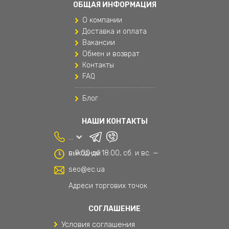
ОБЩАЯ ИНФОРМАЦИЯ
Одежда для мальчиков
О компании
Подушки для путешествий
Доставка и оплата
Вакансии
Поясные сумки
Обмен и возврат
Контакты
Рюкзаки
FAQ
Рюкзаки и сумки
Блог
Рюкзаки мужские
НАШИ КОНТАКТЫ
Спортивные женские штаны
...
Сумки и аксессуары
с 9:00 до 18:00, сб. и вс. — выходной
Текстиль
seo@ec.ua
Текстиль для дома
Адреси торгових точок
Товары для дома
СОГЛАШЕНИЕ
Условия соглашения