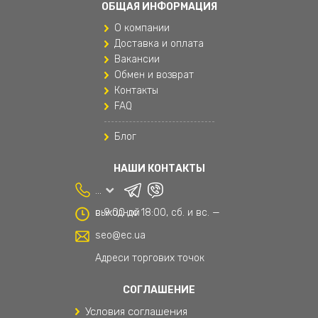
ОБЩАЯ ИНФОРМАЦИЯ
Одежда для мальчиков
О компании
Подушки для путешествий
Доставка и оплата
Вакансии
Поясные сумки
Обмен и возврат
Контакты
Рюкзаки
FAQ
Рюкзаки и сумки
Блог
Рюкзаки мужские
НАШИ КОНТАКТЫ
Спортивные женские штаны
...
Сумки и аксессуары
с 9:00 до 18:00, сб. и вс. — выходной
Текстиль
seo@ec.ua
Текстиль для дома
Адреси торгових точок
Товары для дома
СОГЛАШЕНИЕ
Условия соглашения