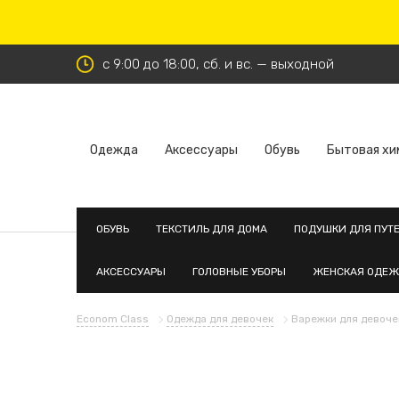
с 9:00 до 18:00, сб. и вс. — выходной
Одежда
Аксессуары
Обувь
Бытовая хи
ОБУВЬ
ТЕКСТИЛЬ ДЛЯ ДОМА
ПОДУШКИ ДЛЯ ПУТ
АКСЕССУАРЫ
ГОЛОВНЫЕ УБОРЫ
ЖЕНСКАЯ ОДЕ
Econom Class
Одежда для девочек
Варежки для девоче