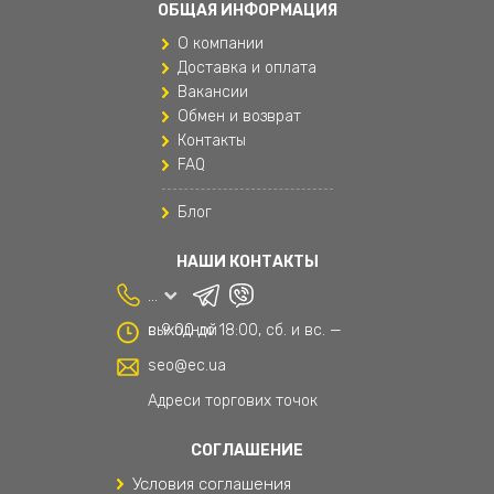
ОБЩАЯ ИНФОРМАЦИЯ
Одежда для мальчиков
О компании
Подушки для путешествий
Доставка и оплата
Вакансии
Поясные сумки
Обмен и возврат
Контакты
Рюкзаки
FAQ
Рюкзаки и сумки
Блог
Рюкзаки мужские
НАШИ КОНТАКТЫ
Спортивные женские штаны
...
Сумки и аксессуары
с 9:00 до 18:00, сб. и вс. — выходной
Текстиль
seo@ec.ua
Текстиль для дома
Адреси торгових точок
Товары для дома
СОГЛАШЕНИЕ
Условия соглашения