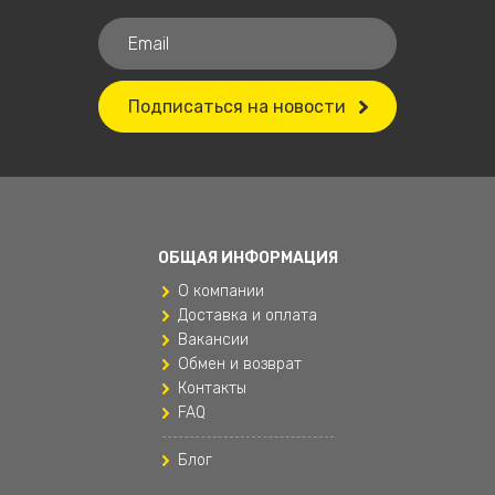
Одежда для мальчиков
Подушки для путешествий
Поясные сумки
Подписаться на новости
Рюкзаки
Рюкзаки и сумки
Рюкзаки мужские
ОБЩАЯ ИНФОРМАЦИЯ
Спортивные женские штаны
О компании
Сумки и аксессуары
Доставка и оплата
Вакансии
Текстиль
Обмен и возврат
Текстиль для дома
Контакты
FAQ
Товары для дома
Блог