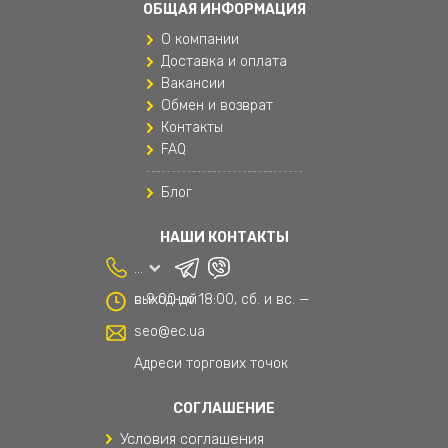
ОБЩАЯ ИНФОРМАЦИЯ
Одежда для мальчиков
О компании
Подушки для путешествий
Доставка и оплата
Вакансии
Поясные сумки
Обмен и возврат
Контакты
Рюкзаки
FAQ
Рюкзаки и сумки
Блог
Рюкзаки мужские
НАШИ КОНТАКТЫ
Спортивные женские штаны
...
Сумки и аксессуары
с 9:00 до 18:00, сб. и вс. — выходной
Текстиль
seo@ec.ua
Текстиль для дома
Адреси торгових точок
Товары для дома
СОГЛАШЕНИЕ
Условия соглашения