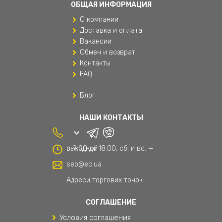
ОБЩАЯ ИНФОРМАЦИЯ
Одежда для мальчиков
О компании
Подушки для путешествий
Доставка и оплата
Вакансии
Поясные сумки
Обмен и возврат
Контакты
Рюкзаки
FAQ
Рюкзаки и сумки
Блог
Рюкзаки мужские
НАШИ КОНТАКТЫ
Спортивные женские штаны
...
Сумки и аксессуары
с 9:00 до 18:00, сб. и вс. — выходной
Текстиль
seo@ec.ua
Текстиль для дома
Адреси торгових точок
Товары для дома
СОГЛАШЕНИЕ
Условия соглашения