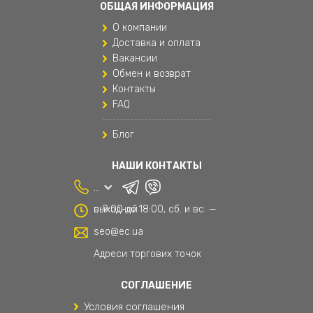
ОБЩАЯ ИНФОРМАЦИЯ
Одежда для мальчиков
О компании
Подушки для путешествий
Доставка и оплата
Вакансии
Поясные сумки
Обмен и возврат
Контакты
Рюкзаки
FAQ
Рюкзаки и сумки
Блог
Рюкзаки мужские
НАШИ КОНТАКТЫ
Спортивные женские штаны
...
Сумки и аксессуары
с 9:00 до 18:00, сб. и вс. — выходной
Текстиль
seo@ec.ua
Текстиль для дома
Адреси торгових точок
Товары для дома
СОГЛАШЕНИЕ
Условия соглашения